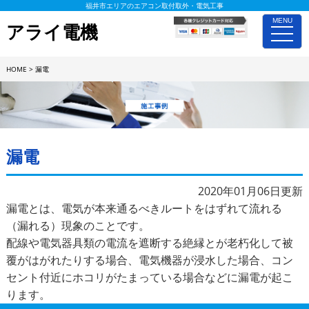
福井市エリアのエアコン取付取外・電気工事
MENU
アライ電機
toggle
naviga
HOME
>
漏電
施工事例詳細
漏電
2020年01月06日更新
漏電とは、電気が本来通るべきルートをはずれて流れる
（漏れる）現象のことです。
配線や電気器具類の電流を遮断する絶縁とが老朽化して被
覆がはがれたりする場合、電気機器が浸水した場合、コン
セント付近にホコリがたまっている場合などに漏電が起こ
ります。