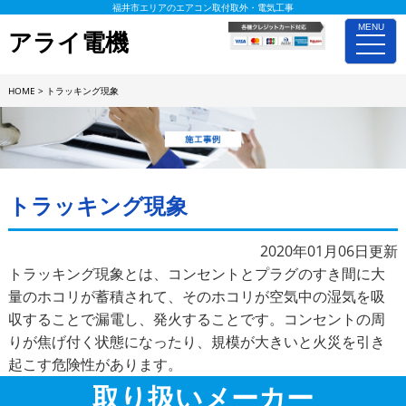
福井市エリアのエアコン取付取外・電気工事
MENU
アライ電機
toggle
naviga
HOME
>
トラッキング現象
施工事例詳細
トラッキング現象
2020年01月06日更新
トラッキング現象とは、コンセントとプラグのすき間に大
量のホコリが蓄積されて、そのホコリが空気中の湿気を吸
収することで漏電し、発火することです。コンセントの周
りが焦げ付く状態になったり、規模が大きいと火災を引き
起こす危険性があります。
取り扱いメーカー