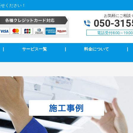
任せください！
お気軽にご相談
050-315
電話受付8:00～19:
|
サービス一覧
|
料金について
|
アコンクリーニング
エアコン修理・取付
明の修理・取付
コンセント修理・取付
相３線式切替工事
換気扇等修理・取付
犯カメラ
家庭用EV充電工事