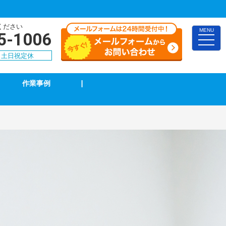
ください
MENU
5-1006
toggle
naviga
00 土日祝定休
作業事例
|
TVアンテナ修理・取付
スイッチ修理・取付
漏電調査・修理
4k・8k受信工事