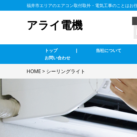
福井市エリアのエアコン取付取外・電気工事のことはお
アライ電機
トップ
|
当社について
お問い合わせ
業務用エアコン交換・取付・修理
エ
HOME
>
シーリングライト
インターホン修理・取付
照
ブレーカー修理・取付
単
電気配線工事
防