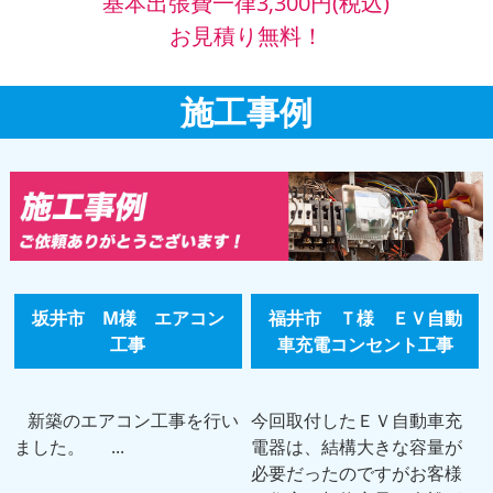
基本出張費一律3,300円(税込)
お見積り無料！
施工事例
坂井市 M様 エアコン
福井市 Ｔ様 ＥＶ自動
工事
車充電コンセント工事
新築のエアコン工事を行い
今回取付したＥＶ自動車充
ました。 ...
電器は、結構大きな容量が
必要だったのですがお客様