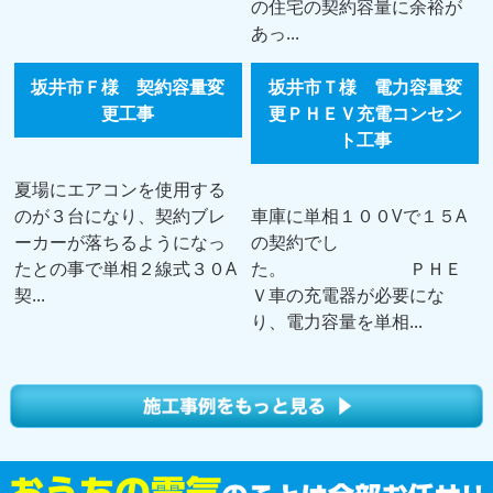
の住宅の契約容量に余裕が
あっ...
坂井市Ｆ様 契約容量変
坂井市Ｔ様 電力容量変
更工事
更ＰＨＥＶ充電コンセン
ト工事
夏場にエアコンを使用する
のが３台になり、契約ブレ
車庫に単相１００Vで１５A
ーカーが落ちるようになっ
の契約でし
たとの事で単相２線式３０A
た。 ＰＨＥ
契...
Ｖ車の充電器が必要にな
り、電力容量を単相...