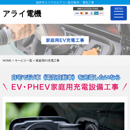
福井市エリアのエアコン取付取外・電気工事
MENU
アライ電機
toggle
naviga
HOME
>
サービス一覧
>
家庭用EV充電工事