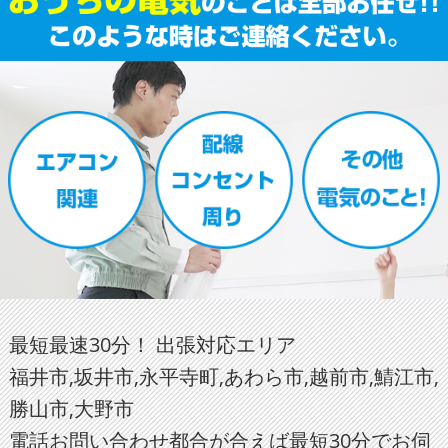
最短最速30分！ 出張対応エリア
福井市,坂井市,永平寺町,あわら市,越前市,鯖江市,
勝山市,大野市
電話お問い合わせ都合が合えば最短30分でお伺