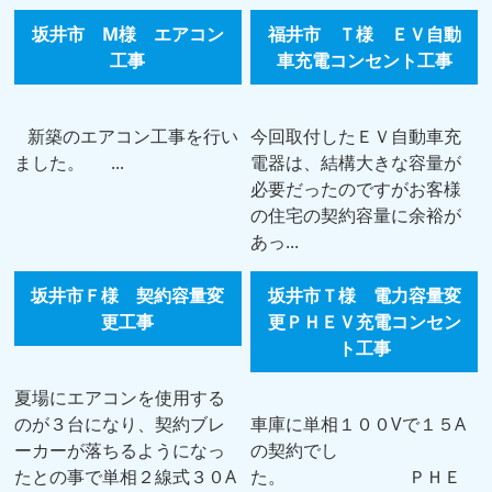
坂井市 M様 エアコン
福井市 Ｔ様 ＥＶ自動
工事
車充電コンセント工事
新築のエアコン工事を行い
今回取付したＥＶ自動車充
ました。 ...
電器は、結構大きな容量が
必要だったのですがお客様
の住宅の契約容量に余裕が
あっ...
坂井市Ｆ様 契約容量変
坂井市Ｔ様 電力容量変
更工事
更ＰＨＥＶ充電コンセン
ト工事
夏場にエアコンを使用する
のが３台になり、契約ブレ
車庫に単相１００Vで１５A
ーカーが落ちるようになっ
の契約でし
たとの事で単相２線式３０A
た。 ＰＨＥ