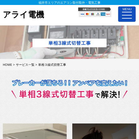
福井市エリアのエアコン取付取外・電気工事
MENU
アライ電機
toggle
naviga
HOME
>
サービス一覧
>
単相３線式切替工事