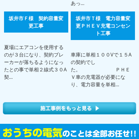
あっ...
坂井市Ｆ様 契約容量変
坂井市Ｔ様 電力容量変
更工事
更ＰＨＥＶ充電コンセン
ト工事
夏場にエアコンを使用する
のが３台になり、契約ブレ
車庫に単相１００Vで１５A
ーカーが落ちるようになっ
の契約でし
たとの事で単相２線式３０A
た。 ＰＨＥ
契...
Ｖ車の充電器が必要にな
り、電力容量を単相...