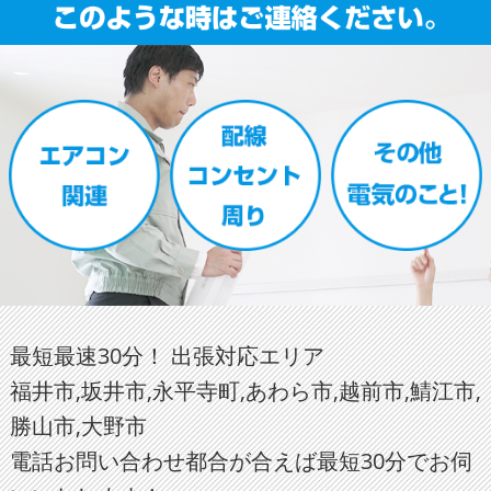
最短最速30分！ 出張対応エリア
福井市,坂井市,永平寺町,あわら市,越前市,鯖江市,
勝山市,大野市
電話お問い合わせ都合が合えば最短30分でお伺