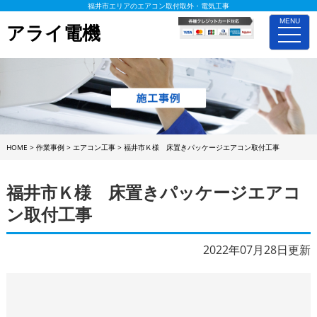
福井市エリアのエアコン取付取外・電気工事
MENU
アライ電機
toggle
naviga
HOME
>
作業事例
>
エアコン工事
>
福井市Ｋ様 床置きパッケージエアコン取付工事
福井市Ｋ様 床置きパッケージエアコ
ン取付工事
2022年07月28日更新