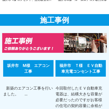
施工事例
坂井市 M様 エアコン
福井市 Ｔ様 ＥＶ自動
工事
車充電コンセント工事
新築のエアコン工事を行い
今回取付したＥＶ自動車充
ました。 ...
電器は、結構大きな容量が
必要だったのですがお客様
の住宅の契約容量に余裕が