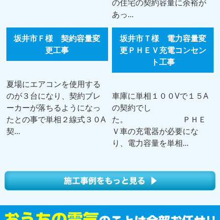
の住宅の契約容量に余裕が
あっ...
坂井市Ｆ様 契約容量変
坂井市Ｔ様 電力容量変
更工事
更ＰＨＥＶ充電コンセン
ト工事
夏場にエアコンを使用する
のが３台になり、契約ブレ
車庫に単相１００Vで１５A
ーカーが落ちるようになっ
の契約でし
たとの事で単相２線式３０A
た。 ＰＨＥ
契...
Ｖ車の充電器が必要にな
り、電力容量を単相...