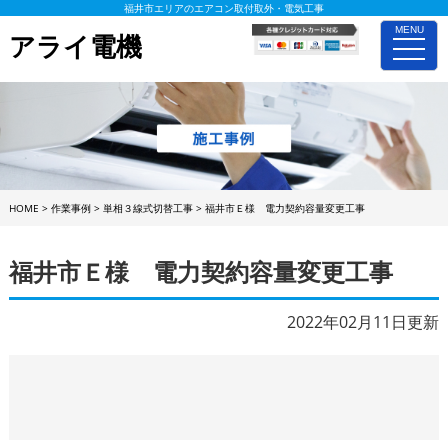
福井市エリアのエアコン取付取外・電気工事
MENU
アライ電機
toggle
naviga
HOME
>
作業事例
>
単相３線式切替工事
>
福井市Ｅ様 電力契約容量変更工事
福井市Ｅ様 電力契約容量変更工事
2022年02月11日更新