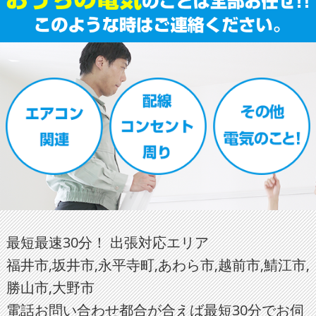
最短最速30分！ 出張対応エリア
福井市,坂井市,永平寺町,あわら市,越前市,鯖江市,
勝山市,大野市
電話お問い合わせ都合が合えば最短30分でお伺