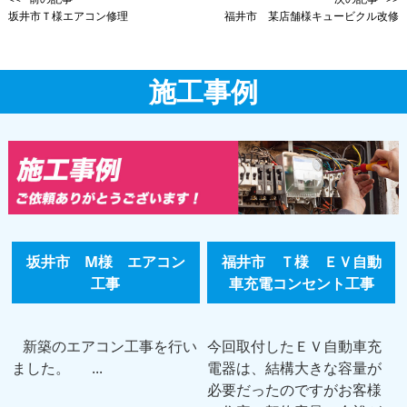
坂井市Ｔ様エアコン修理
福井市 某店舗様キュービクル改修
施工事例
坂井市 M様 エアコン
福井市 Ｔ様 ＥＶ自動
工事
車充電コンセント工事
新築のエアコン工事を行い
今回取付したＥＶ自動車充
ました。 ...
電器は、結構大きな容量が
必要だったのですがお客様