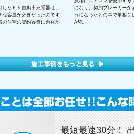
夏場にエアコンを使用する
付したＥＶ自動車充電器は、
になり、契約ブレーカーが
きな容量が必要だったのです
うになったとの事で単相２
様の住宅の契約容量に余裕が
A契...
最短最速30分！ 