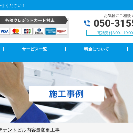
任せください！
お気軽にご相談
050-315
電話受付8:00～19:
|
サービス一覧
|
料金について
|
アコンクリーニング
エアコン修理・取付
明の修理・取付
コンセント修理・取付
相３線式切替工事
換気扇等修理・取付
犯カメラ
家庭用EV充電工事
テナントビル内容量変更工事