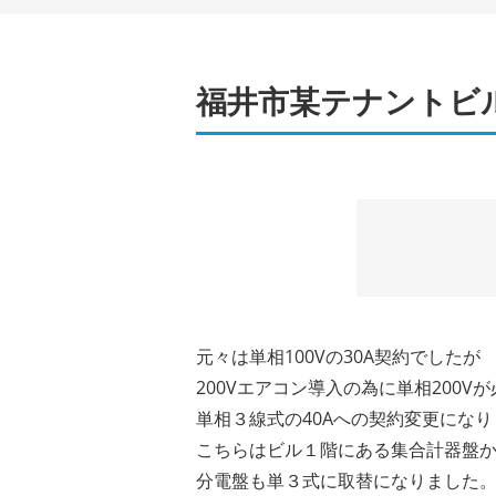
福井市某テナントビ
元々は単相100Vの30A契約でしたが
200Vエアコン導入の為に単相200V
単相３線式の40Aへの契約変更にな
こちらはビル１階にある集合計器盤
分電盤も単３式に取替になりました