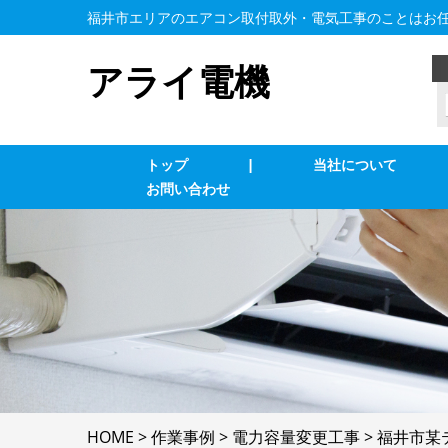
福井市エリアのエアコン取付取外・電気工事のことはお
アライ電機
トップ
|
当社について
お問い合わせ
業務用エアコン交換・取付・修理
エ
インターホン修理・取付
照
ブレーカー修理・取付
単
電気配線工事
防
HOME
>
作業事例
>
電力容量変更工事
>
福井市某