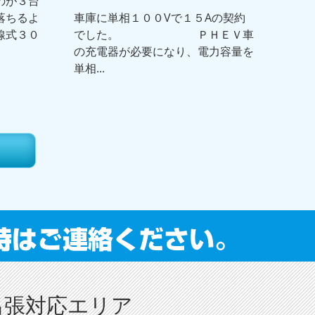
のが３台
落ちるよ
車庫に単相１００Vで１５Aの契約
線式３０
でした。 ＰＨＥＶ車
の充電器が必要になり、電力容量を
単相...
出張対応エリア