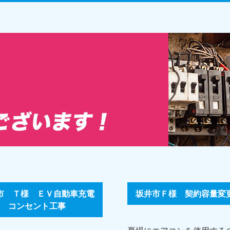
市 Ｔ様 ＥＶ自動車充電
坂井市Ｆ様 契約容量変
コンセント工事