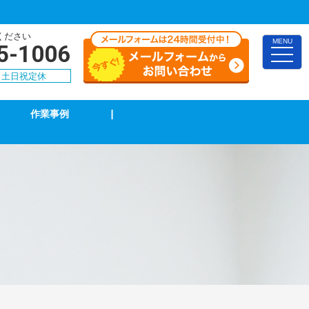
ください
MENU
5-1006
toggle
naviga
00 土日祝定休
作業事例
|
TVアンテナ修理・取付
スイッチ修理・取付
漏電調査・修理
4k・8k受信工事