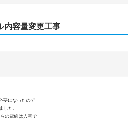
ル内容量変更工事
が必要になったので
りました。
からの電線は入替で
。