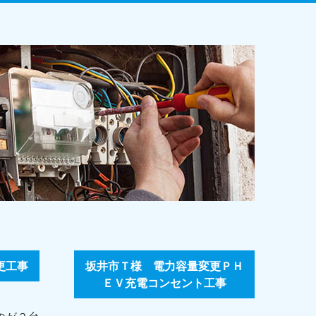
更工事
坂井市Ｔ様 電力容量変更ＰＨ
ＥＶ充電コンセント工事